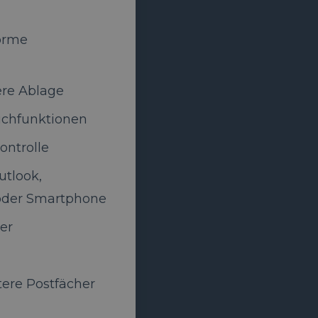
orme
ere Ablage
Suchfunktionen
kontrolle
utlook,
der Smartphone
er
tere Postfächer