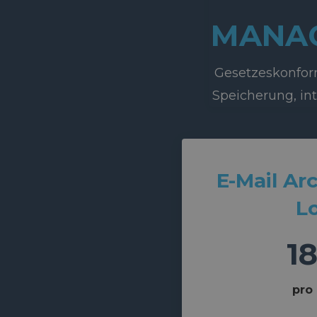
MANAG
Gesetzeskonform
Speicherung, in
E-Mail Ar
L
1
pro