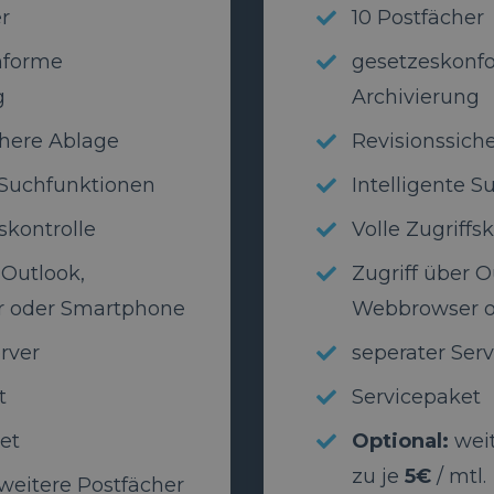
r
10 Postfächer
nforme
gesetzeskonf
g
Archivierung
chere Ablage
Revisionssich
e Suchfunktionen
Intelligente 
fskontrolle
Volle Zugriffs
 Outlook,
Zugriff über O
 oder Smartphone
Webbrowser o
rver
seperater Serv
t
Servicepaket
et
Optional:
wei
zu je
5€
/ mtl.
weitere Postfächer