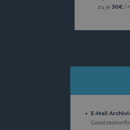
zu je
30€
/ 
E-Mail Archiv
Gesetzeskonfo