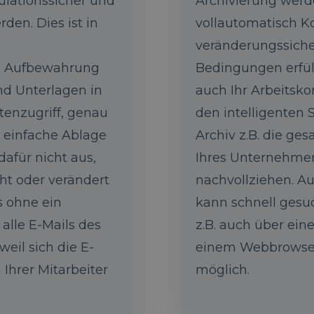
ulationssicher und
Archivierung werd
rden. Dies ist in
vollautomatisch Ko
veränderungssicher
 Aufbewahrung
Bedingungen erfül
d Unterlagen in
auch Ihr Arbeitsko
tenzugriff, genau
den intelligenten
e einfache Ablage
Archiv z.B. die g
dafür nicht aus,
Ihres Unternehme
cht oder verändert
nachvollziehen. A
s ohne ein
kann schnell gesu
alle E-Mails des
z.B. auch über ei
il sich die E-
einem Webbrowser 
 Ihrer Mitarbeiter
möglich.