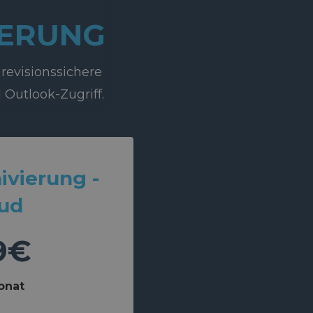
IERUNG
revisionssichere
Outlook-Zugriff.
ivierung -
ud
9€
onat