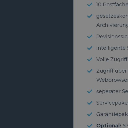
10 Postfäche
gesetzesko
Archivierun
Revisionssi
Intelligent
Volle Zugrif
Zugriff über
Webbrowser
seperater Se
Servicepake
Garantiepak
Optional:
5