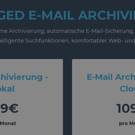
ED E-MAIL ARCHIV
e Archivierung, automatische E-Mail-Sicherung, 
telligente Suchfunktionen, komfortabler Web- und 
chivierung -
E-Mail Arch
okal
Clo
89€
10
 Monat
pro M