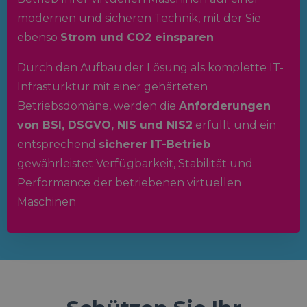
modernen und sicheren Technik, mit der Sie
ebenso
Strom und CO2 einsparen
Durch den Aufbau der Lösung als komplette IT-
Infrasturktur mit einer gehärteten
Betriebsdomäne, werden die
Anforderungen
von BSI, DSGVO, NIS und NIS2
erfüllt und ein
entsprechend
sicherer IT-Betrieb
gewährleistet Verfügbarkeit, Stabilität und
Performance der betriebenen virtuellen
Maschinen