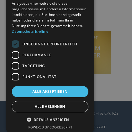
Wir sind:
Analysepartner weiter, die diese
möglicherweise mit anderen Informationen
kombinieren, die Sie ihnen bereitgestellt
haben oder die sie im Rahmen Ihrer
Nutzung ihrer Dienste gesammelt haben.
Datenschutzrichtlinie
UNBEDINGT ERFORDERLICH
PERFORMANCE
TARGETING
FUNKTIONALITÄT
ALLE AKZEPTIEREN
ALLE ABLEHNEN
© 2026 Hofer Nachrichtentechnik GmbH & Co. KG
DETAILS ANZEIGEN
Kontakt
Datenschutz
Impressum
POWERED BY COOKIESCRIPT