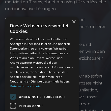
motivierten Teams, ebnet den Weg für verlässliche
und innovative Lösungen.
Unsere Werte - Sicherheit, Effizienz und
×
Diese Webseite verwendet
Wirtschaftlichkeit - bilden das Fundament unserer
Cookies.
Unternehmenskultur.
Wir verwenden Cookies, um Inhalte und
Anzeigen zu personalisieren und unseren
Mit Digitalisierungslösungen für kleine und
Datenverkehr zu analysieren. Wir geben
mittelständische Unternehmen werden wir in den
Informationen über Ihre Nutzung unserer
Website auch an unsere Werbe- und
kommenden 5 Jahren zu einem unverzichtbaren
Analysepartner weiter, die diese
und zuverlässigen Partner.
möglicherweise mit anderen Informationen
kombinieren, die Sie ihnen bereitgestellt
Um dies zu ermöglichen, optimieren wir ab sofort
haben oder die sie im Rahmen Ihrer
Nutzung ihrer Dienste gesammelt haben.
und stetig in einem fortwährenden Prozess nicht
Datenschutzrichtlinie
nur Werkzeuge, Abläufe und Kommunikation,
UNBEDINGT ERFORDERLICH
sondern auch die Art und Weise, wie wir unser
aller Zukunft gestalten. Unsere modernen,
PERFORMANCE
digitalen Werkzeuge unterstützen uns bei dieser